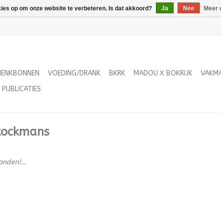
kies op om onze website te verbeteren. Is dat akkoord?
Ja
Nee
Meer 
HENKBONNEN
VOEDING/DRANK
BKRK
MADOU X BOKRIJK
VAKM
PUBLICATIES
stockmans
nden!...