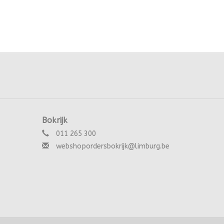
Bokrijk
011 265 300
webshopordersbokrijk@limburg.be