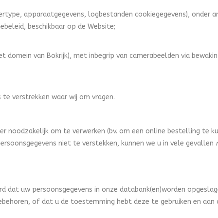
sertype, apparaatgegevens, logbestanden cookiegegevens), onder 
iebeleid, beschikbaar op de Website;
t domein van Bokrijk), met inbegrip van camerabeelden via bewaki
 te verstrekken waar wij om vragen.
r noodzakelijk om te verwerken (bv. om een online bestelling te ku
persoonsgegevens niet te verstekken, kunnen we u in vele gevallen
ord dat uw persoonsgegevens in onze databank(en)worden opgeslage
ebehoren, of dat u de toestemming hebt deze te gebruiken en aan 