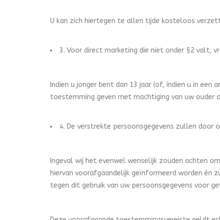
U kan zich hiertegen te allen tijde kosteloos verze
3. Voor direct marketing die niet onder §2 valt
Indien u jonger bent dan 13 jaar (of, indien u in een
toestemming geven met machtiging van uw ouder o
4. De verstrekte persoonsgegevens zullen door o
Ingeval wij het evenwel wenselijk zouden achten om
hiervan voorafgaandelijk geïnformeerd worden én zu
tegen dit gebruik van uw persoonsgegevens voor gew
Deze voorafgaande toestemmingsvereiste geldt echt