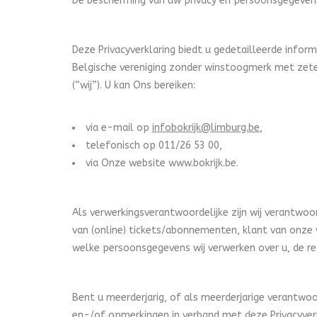
De bescherming van uw privacy en persoonsgegevens
Deze Privacyverklaring biedt u gedetailleerde info
Belgische vereniging zonder winstoogmerk met zete
(“wij”). U kan Ons bereiken:
via e-mail op
infobokrijk@limburg.be
,
telefonisch op 011/26 53 00,
via Onze website www.bokrijk.be.
Als verwerkingsverantwoordelijke zijn wij verantwo
van (online) tickets/abonnementen, klant van onze w
welke persoonsgegevens wij verwerken over u, de r
Bent u meerderjarig, of als meerderjarige verantwoor
en-/of opmerkingen in verband met deze Privacyver