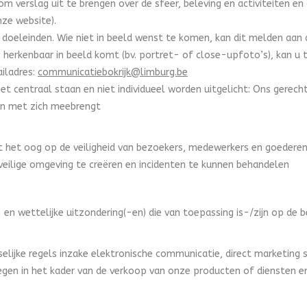
 verslag uit te brengen over de sfeer, beleving en activiteiten en
nze website).
e doeleinden. Wie niet in beeld wenst te komen, kan dit melden aa
herkenbaar in beeld komt (bv. portret- of close-upfoto’s), kan u t
ailadres:
communicatiebokrijk@limburg.be
 centraal staan en niet individueel worden uitgelicht: Ons gerecht
in met zich meebrengt
 het oog op de veiligheid van bezoekers, medewerkers en goedere
veilige omgeving te creëren en incidenten te kunnen behandelen
 en wettelijke uitzondering(-en) die van toepassing is-/zijn op de b
sselijke regels inzake elektronische communicatie, direct marketi
egen in het kader van de verkoop van onze producten of diensten e