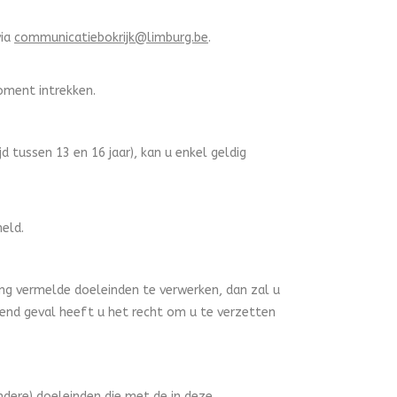
via
communicatiebokrijk@limburg.be
.
oment intrekken.
jd tussen 13 en 16 jaar), kan u enkel geldig
eld.
ng vermelde doeleinden te verwerken, dan zal u
mend geval heeft u het recht om u te verzetten
dere) doeleinden die met de in deze