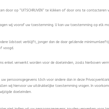
tten door op “UITSCHRIJVEN” te klikken of door ons te contacteren 
, vragen wij vooraf uw toestemming. U kan uw toestemming op elk m
 andere lidstaat verblijft, jonger dan de daar geldende minimumleefti
f voogd.
ns enkel verwerkt worden voor de doeleinden, zoals hierboven verm
 uw persoonsgegevens tóch voor andere dan in deze Privacyverklari
llen wij hiervoor uw uitdrukkelijke toestemming vragen. In voorko
ijzigde doeleinden.
er niet indien wij uw persoonsgegevens zouden verwerken voor (an