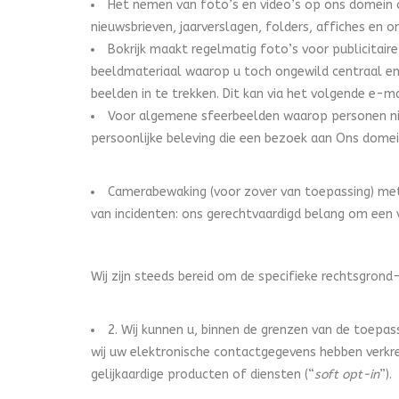
Het nemen van foto’s en video’s op ons domein om
nieuwsbrieven, jaarverslagen, folders, affiches en o
Bokrijk maakt regelmatig foto’s voor publicitair
beeldmateriaal waarop u toch ongewild centraal en 
beelden in te trekken. Dit kan via het volgende e-m
Voor algemene sfeerbeelden waarop personen niet
persoonlijke beleving die een bezoek aan Ons dome
Camerabewaking (voor zover van toepassing) met
van incidenten: ons gerechtvaardigd belang om een 
Wij zijn steeds bereid om de specifieke rechtsgrond-
2. Wij kunnen u, binnen de grenzen van de toepa
wij uw elektronische contactgegevens hebben verkr
gelijkaardige producten of diensten (“
soft opt-in
”).