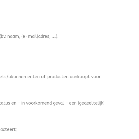
v. naam, (e-mail)adres, ….).
ickets/abonnementen of producten aankoopt voor
tus en – in voorkomend geval – een (gedeeltelijk)
acteert;