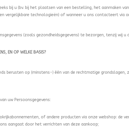
ks bij u (bv. bij het plaatsen van een bestelling, het aanmaken van
s en vergelijkbare technologieën) of wanneer u ons contacteert via 
nsgegevens (zoals gezondheidsgegevens) te bezorgen, tenzij wij u da
S, EN OP WELKE BASIS?
eds berusten op (minstens-) één van de rechtmatige grondslagen, z
 van uw Persoonsgegevens:
Bokrijkabonnementen, of andere producten via onze webshop: de ve
 ons aangaat door het verrichten van deze aankoop;