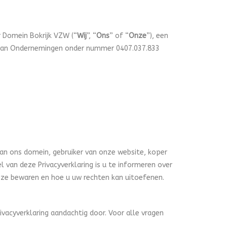
r Domein Bokrijk VZW (“
Wij
”, “
Ons
” of “
Onze
”), een
nk van Ondernemingen onder nummer 0407.037.833
van ons domein, gebruiker van onze website, koper
 van deze Privacyverklaring is u te informeren over
 ze bewaren en hoe u uw rechten kan uitoefenen.
ivacyverklaring aandachtig door. Voor alle vragen