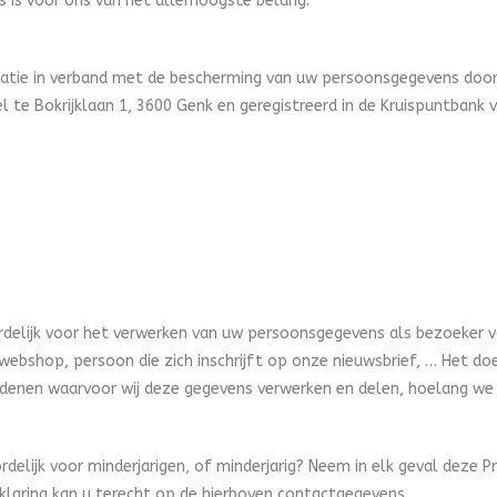
 is voor ons van het allerhoogste belang.
rmatie in verband met de bescherming van uw persoonsgegevens doo
l te Bokrijklaan 1, 3600 Genk en geregistreerd in de Kruispuntba
ordelijk voor het verwerken van uw persoonsgegevens als bezoeker 
ebshop, persoon die zich inschrijft op onze nieuwsbrief, … Het doel
edenen waarvoor wij deze gegevens verwerken en delen, hoelang we
delijk voor minderjarigen, of minderjarig? Neem in elk geval deze Pr
klaring kan u terecht op de hierboven contactgegevens.