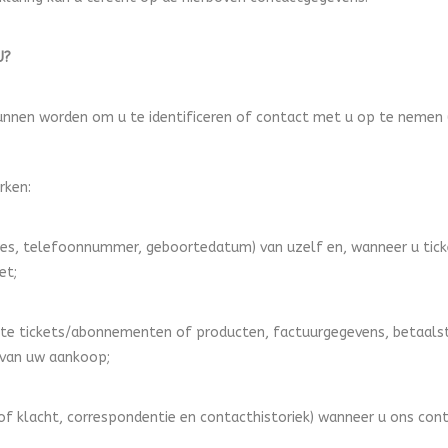
U?
unnen worden om u te identificeren of contact met u op te nemen (b
rken:
adres, telefoonnummer, geboortedatum) van uzelf en, wanneer u t
et;
te tickets/abonnementen of producten, factuurgegevens, betaalsta
 van uw aankoop;
f klacht, correspondentie en contacthistoriek) wanneer u ons cont