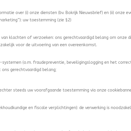
atie over (i) onze diensten (bv. Bokrijk Nieuwsbrief) en (ii) onze ev
marketing”): uw toestemming (zie §2)
van klachten of verzoeken: ons gerechtvaardigd belang om onze di
zakelijk voor de uitvoering van een overeenkomst.
-systemen (o.m. fraudepreventie, beveiligingslogging en het correc
n: ons gerechtvaardigd belang;
j echter steeds uw voorafgaande toestemming via onze cookiebanner 
ekhoudkundige en fiscale verplichtingen): de verwerking is noodzake