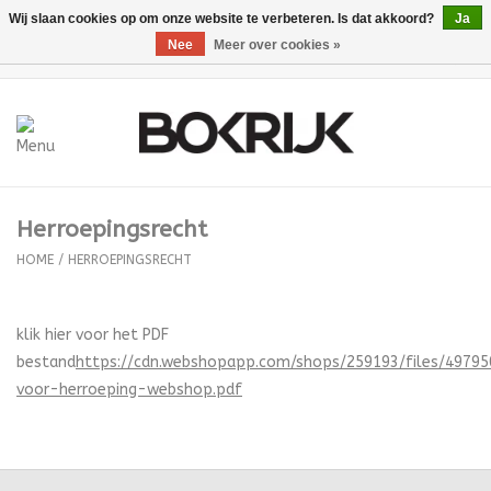
Wij slaan cookies op om onze website te verbeteren. Is dat akkoord?
Ja
Nee
Meer over cookies »
0 Artikelen - €0,00
Home
Geschenkbonnen
Herroepingsrecht
Voeding/drank
HOME
/
HERROEPINGSRECHT
BKRK
klik hier voor het PDF
Madou x Bokrijk
bestand
https://cdn.webshopapp.com/shops/259193/files/49795
voor-herroeping-webshop.pdf
Vakmanschap
Logo Producten