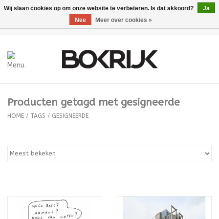
Wij slaan cookies op om onze website te verbeteren. Is dat akkoord?
Ja
Nee
Meer over cookies »
0 Artikelen - €0,00
Home
Geschenkbonnen
Producten getagd met gesigneerde
Voeding/drank
HOME
/
TAGS
/
GESIGNEERDE
BKRK
Madou x Bokrijk
Vakmanschap
Logo Producten