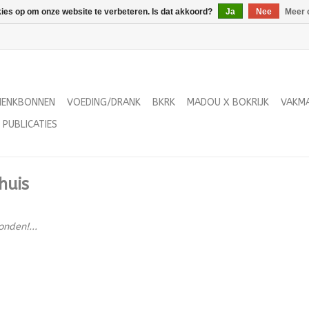
kies op om onze website te verbeteren. Is dat akkoord?
Ja
Nee
Meer 
HENKBONNEN
VOEDING/DRANK
BKRK
MADOU X BOKRIJK
VAKM
PUBLICATIES
huis
nden!...