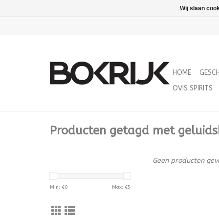
Wij slaan coo
HOME
GESC
OVIS SPIRITS
Producten getagd met geluids
Geen producten gevo
Min: €
0
Max: €
5