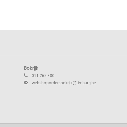
Bokrijk
011 265 300
webshopordersbokrijk@limburg.be