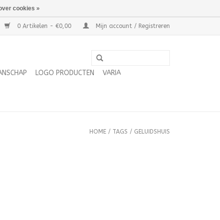
over cookies »
0 Artikelen - €0,00
Mijn account / Registreren
ANSCHAP
LOGO PRODUCTEN
VARIA
HOME
/
TAGS
/
GELUIDSHUIS