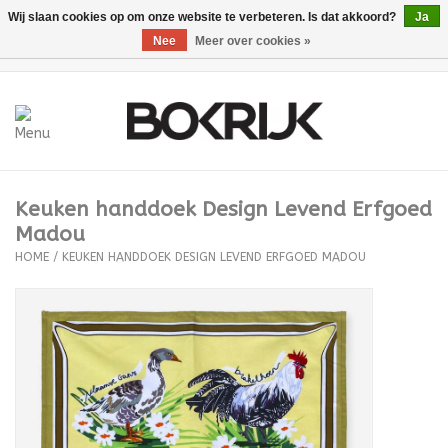
Wij slaan cookies op om onze website te verbeteren. Is dat akkoord?
Ja
Nee
Meer over cookies »
0 Artikelen - €0,00
Home
Geschenkbonnen
Keuken handdoek Design Levend Erfgoed
Voeding/drank
Madou
HOME
/
KEUKEN HANDDOEK DESIGN LEVEND ERFGOED MADOU
BKRK
Madou x Bokrijk
Vakmanschap
Logo Producten