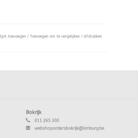
lijst toevoegen
/
Toevoegen om te vergelijken
/
Afdrukken
Bokrijk
011 265 300
webshopordersbokrijk@limburg.be