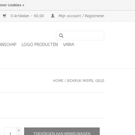
over cookies »
0 Artikelen - €0,00
Mijn account / Registreren
ANSCHAP
LOGO PRODUCTEN
VARIA
HOME
/
BOKRIJK MISPEL GELEI
+
TOEVOEGEN AAN WINKELWAGEN